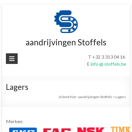
Ga
naar
de
inhoud
aandrijvingen Stoffels
T +32 3 313 04 16
E
info @ stoffels.be
Lagers
Je bent hier:
aandrijvingen Stoffels
>
Lagers
Merken: