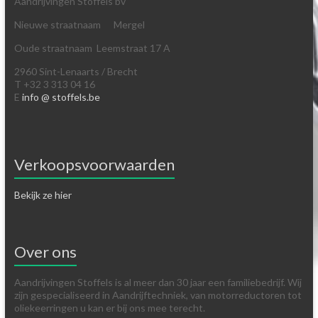
Aandrijvingen Stoffels bv
Nieuwe straatnaam Mergel
Oude straatnaam Leemstraat 17 A
2960 Sint-Lenaarts / Brecht
T +32 3 313 04 16
E
info @ stoffels.be
Verkoopsvoorwaarden
Bekijk ze hier
Over ons
Aandrijvingen Stoffels is al meer dan 30 jaar een familiebedrijf. Wij
zijn gespecialiseerd in Aandrijftechniek, van motorreductoren tot
oliekeerringen u kan er bij ons mee terecht.