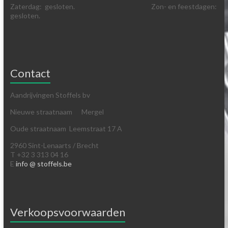
Zaterdag: gesloten. Zon- en feestdagen:
gesloten.
Contact
Aandrijvingen Stoffels bv
Nieuwe straatnaam Mergel
Oude straatnaam Leemstraat 17 A
2960 Sint-Lenaarts / Brecht
T +32 3 313 04 16
E
info @ stoffels.be
Verkoopsvoorwaarden