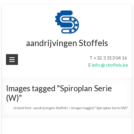
Ga
naar
de
inhoud
aandrijvingen Stoffels
T +32 3 313 04 16
E
info @ stoffels.be
Images tagged "Spiroplan Serie
(W)"
Je bent hier:
aandrijvingen Stoffels
>
Images tagged "Spiroplan Serie (W)"